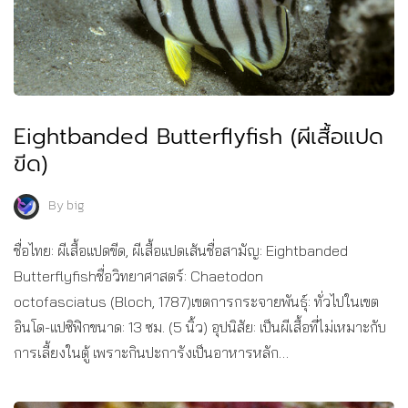
Eightbanded Butterflyfish (ผีเสื้อแปด
ขีด)
By
big
ชื่อไทย: ผีเสื้อแปดขีด, ผีเสื้อแปดเส้นชื่อสามัญ: Eightbanded
Butterflyfishชื่อวิทยาศาสตร์: Chaetodon
octofasciatus (Bloch, 1787)เขตการกระจายพันธุ์: ทั่วไปในเขต
อินโด-แปซิฟิกขนาด: 13 ซม. (5 นิ้ว) อุปนิสัย: เป็นผีเสื้อที่ไม่เหมาะกับ
การเลี้ยงในตู้ เพราะกินปะการังเป็นอาหารหลัก…