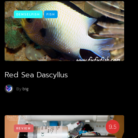
DEMSELFISH
FISH
Red Sea Dascyllus
By
big
9.5
REVIEW