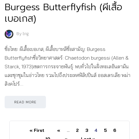
Burgess Butterflyfish (ผีเสื้อ
เบอเกส)
By
big
ชื่อไทย: ผีเสื้อเบอเกส, ผีเสื้อบาหลีชื่อสามัญ: Burgess
Butterflyfishชื่อวิทยาศาสตร์: Chaetodon burgessi (Allen &
Starck, 1973)เขตการกระจายพันธุ์: พบทั่วไปในฝั่งทะเลอันดามัน
และชุกชุมในอ่าวไทย รวมไปถึงประเทศฟิลิปปินส์ ออสเตรเลีย พม่า
สิงคโปร์…
READ MORE
« First
«
...
2
3
4
5
6