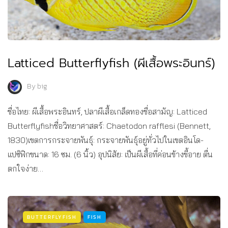
Latticed Butterflyfish (ผีเสื้อพระอินทร์)
By
big
ชื่อไทย: ผีเสื้อพระอินทร์, ปลาผีเสื้อเกล็ดทองชื่อสามัญ: Latticed
Butterflyfishชื่อวิทยาศาสตร์: Chaetodon rafflesi (Bennett,
1830)เขตการกระจายพันธุ์: กระจายพันธุ์อยู่ทั่วไปในเขตอินโด-
แปซิฟิกขนาด: 16 ซม. (6 นิ้ว) อุปนิสัย: เป็นผีเสื้อที่ค่อนข้างขี้อาย ตื่น
ตกใจง่าย…
BUTTERFLYFISH
FISH