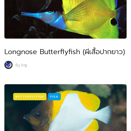
Longnose Butterflyfish (ผีเสื้อปากยาว)
By
big
BUTTERFLYFISH
FISH