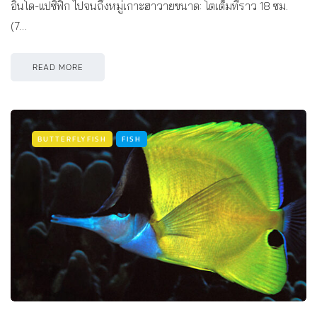
อินโด-แปซิฟิก ไปจนถึงหมู่เกาะฮาวายขนาด: โตเต็มที่ราว 18 ซม.
(7…
READ MORE
BUTTERFLYFISH
FISH