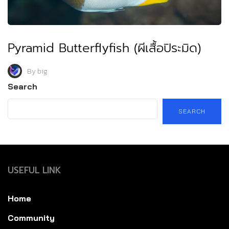
Pyramid Butterflyfish (ผีเสื้อปิระมิด)
By
big
Search
SEARCH
USEFUL LINK
Home
Community