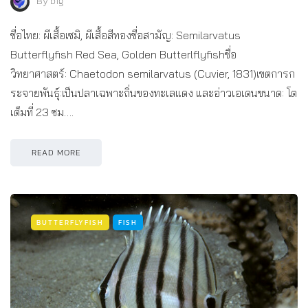
By
big
ชื่อไทย: ผีเสื้อเซมิ, ผีเสื้อสีทองชื่อสามัญ: Semilarvatus
Butterflyfish Red Sea, Golden Butterlflyfishชื่อ
วิทยาศาสตร์: Chaetodon semilarvatus (Cuvier, 1831)เขตการก
ระจายพันธุ์:เป็นปลาเฉพาะถิ่นของทะเลแดง และอ่าวเอเดนขนาด: โต
เต็มที่ 23 ซม….
READ MORE
BUTTERFLYFISH
FISH