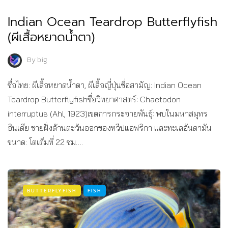
Indian Ocean Teardrop Butterflyfish
(ผีเสื้อหยาดน้ำตา)
By
big
ชื่อไทย: ผีเสื้อหยาดน้ำตา, ผีเสื้อญี่ปุ่นชื่อสามัญ: Indian Ocean
Teardrop Butterflyfishชื่อวิทยาศาสตร์: Chaetodon
interruptus (Ahl, 1923)เขตการกระจายพันธุ์: พบในมหาสมุทร
อินเดีย ชายฝั่งด้านตะวันออกของทวีปแอฟริกา และทะเลอันดามัน
ขนาด: โตเต็มที่ 22 ซม….
BUTTERFLYFISH
FISH