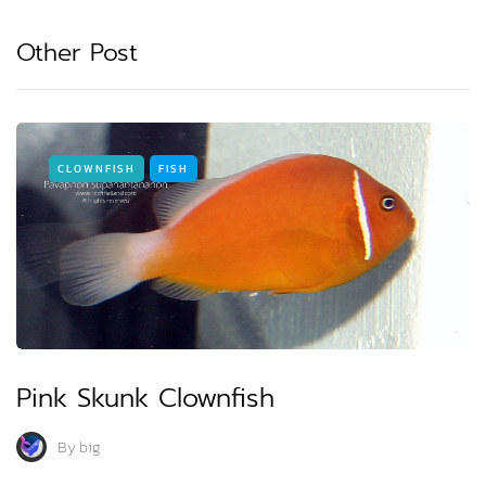
Other Post
CLOWNFISH
FISH
Pink Skunk Clownfish
By
big