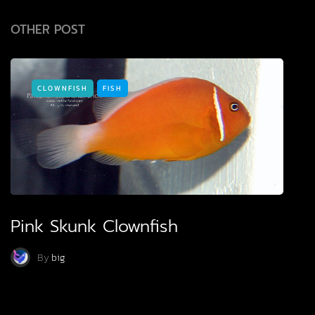
OTHER POST
CLOWNFISH
FISH
Pink Skunk Clownfish
By
big