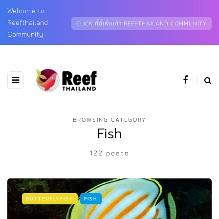
Welcome to
Reefthailand
CLICK ที่นี่เพื่อเข้า REEFTHAILAND COMMUNITY
Community
BROWSING CATEGORY
Fish
122 posts
BUTTERFLYFISH
FISH