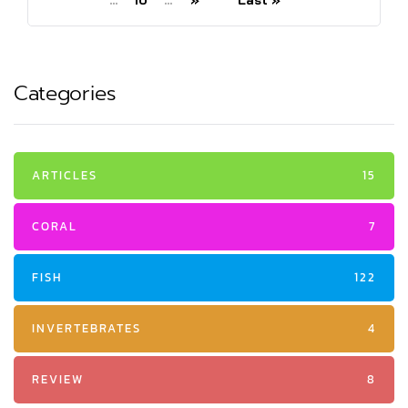
...
10
...
»
Last »
Categories
ARTICLES
15
CORAL
7
FISH
122
INVERTEBRATES
4
REVIEW
8