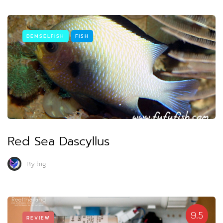
DEMSELFISH
FISH
Red Sea Dascyllus
By
big
9.5
REVIEW