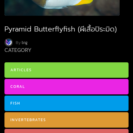
Pyramid Butterflyfish (ผีเสื้อปิระมิด)
By
big
CATEGORY
ARTICLES
CORAL
FISH
INVERTEBRATES