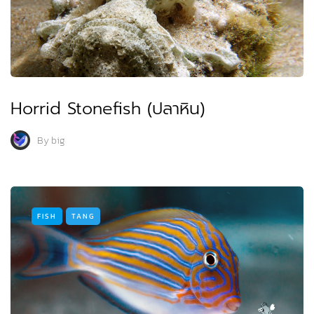
Horrid Stonefish (ปลาหิน)
By
big
FISH
TANG