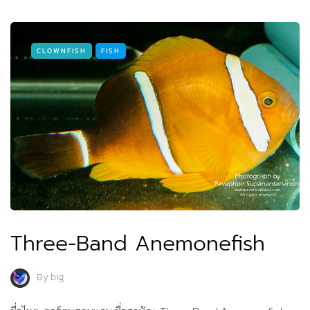
CLOWNFISH
FISH
Three-Band Anemonefish
By
big