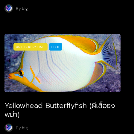
By
big
BUTTERFLYFISH
FISH
Yellowhead Butterflyfish (ผีเสื้อธง
พม่า)
By
big