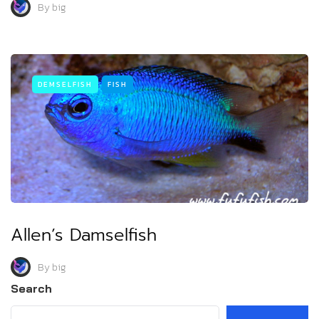
By
big
DEMSELFISH
FISH
Allen’s Damselfish
By
big
Search