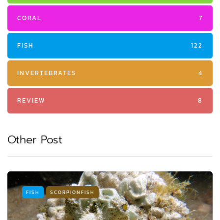
CORAL
7
FISH
122
INVERTEBRATES
4
REVIEW
8
Other Post
FISH
SCORPIONFISH