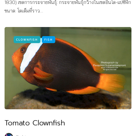
1830) เขตการกระจายพันธุ์: กระจายพันธุ์กว้างในเขตอินโด-แปซิฟิก
ขนาด: โตเต็มที่ราว…
CLOWNFISH
FISH
Tomato Clownfish