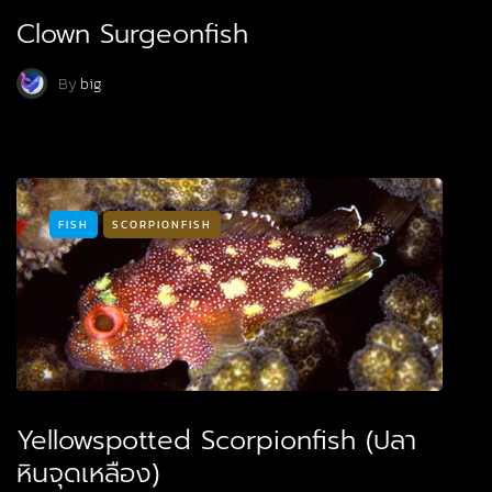
Clown Surgeonfish
By
big
FISH
SCORPIONFISH
Yellowspotted Scorpionfish (ปลา
หินจุดเหลือง)