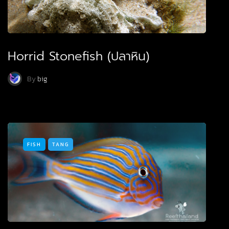
Horrid Stonefish (ปลาหิน)
By
big
FISH
TANG