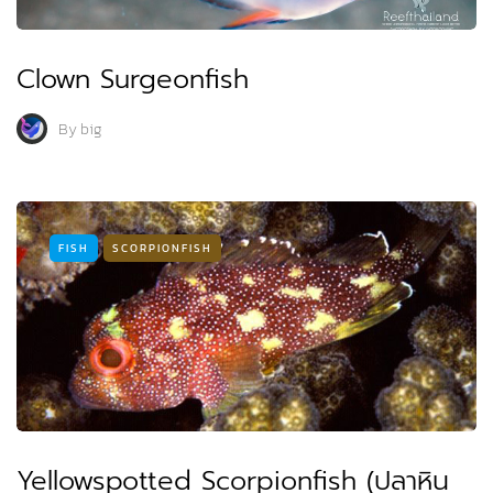
Clown Surgeonfish
By
big
FISH
SCORPIONFISH
Yellowspotted Scorpionfish (ปลาหิน