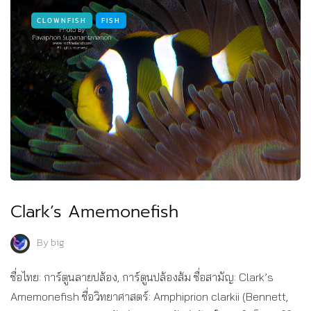
CLOWNFISH
FISH
Clark’s Amemonefish
By
big
ชื่อไทย: การ์ตูนลายปล้อง, การ์ตูนปล้องส้ม ชื่อสามัญ: Clark’s
Amemonefish ชื่อวิทยาศาสตร์: Amphiprion clarkii (Bennett,