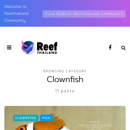
Welcome to
Reefthailand
CLICK ที่นี่เพื่อเข้า REEFTHAILAND COMMUNITY
Community
BROWSING CATEGORY
Clownfish
11 posts
CLOWNFISH
FISH