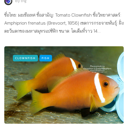
By
big
ชื่อไทย: มะเขือเทศ ชื่อสามัญ: Tomato Clownfish ชื่อวิทยาศาสตร์:
Amphiprion frenatus (Brevoort, 1856) เขตการกระจายพันธุ์: ฝั่ง
ตะวันตกของมหาสมุทรแปซิฟิก ขนาด: โตเต็มที่ราว 14…
CLOWNFISH
FISH