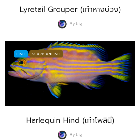
Lyretail Grouper (เก๋าหางบ่วง)
By
big
FISH
SCORPIONFISH
Harlequin Hind (เก๋าโพลินี่)
By
big