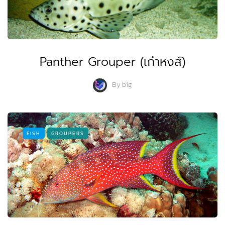
Panther Grouper (เก๋าหงส์)
By
big
FISH
GROUPERS