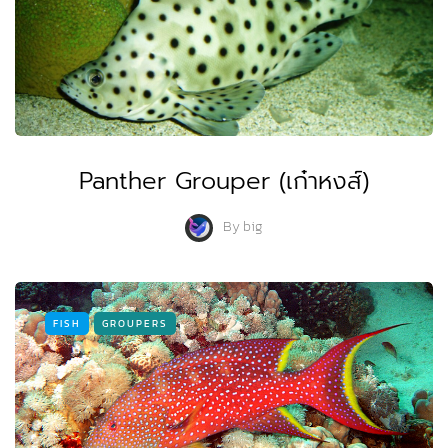
Panther Grouper (เก๋าหงส์)
By
big
FISH
GROUPERS