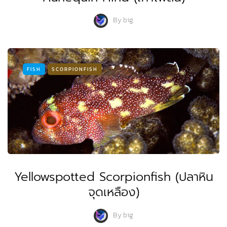
By
big
FISH
SCORPIONFISH
Yellowspotted Scorpionfish (ปลาหิน
จุดเหลือง)
By
big