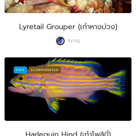
Lyretail Grouper (เก๋าหางบ่วง)
By
big
FISH
SCORPIONFISH
Harlequin Hind (เก๋าโพลินี่)