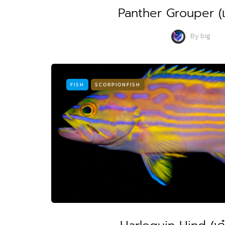
Panther Grouper (เก
By
big
FISH
SCORPIONFISH