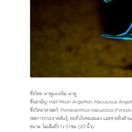
ชื่อไทย: มาคูแองเจิล, มาคู
ชื่อสามัญ: Half-Moon Angelfish, Maculosus Angelf
ชื่อวิทยาศาสตร์:
Pomacanthus maculosus
(Forsska
เขตการกระจายพันธุ์: พบทั่วไปทะเลแดง และชายฝั่งด้
ขนาด: โตเต็มที่ราว 51 ซม. (20 นิ้ว)