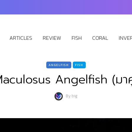
ARTICLES
REVIEW
FISH
CORAL
INVE
ANGELFISH
FISH
aculosus Angelfish (มาค
By
big