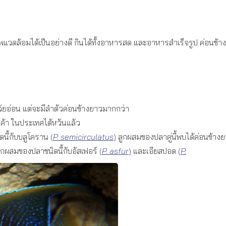
าพแวดล้อมได้เป็นอย่างดี กินได้ทั้งอาหารสด และอาหารสำเร็จรูป ค่อนข้าง
วัยอ่อน แต่จะมีลำตัวค่อนข้างยาวมากกว่า
ารค้า ในประเทศไต้หวันแล้ว
นี้กับบลูโคราน
(
P. semicirculatus
)
ลูกผสมของปลาคู่นี้พบได้ค่อนข้า
ูกผสมของปลาชนิดนี้กับอัสเฟอร์
(
P. asfur
)
และเอียสปอต
(
P.