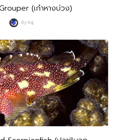
 Grouper (เก๋าหางบ่วง)
By
big