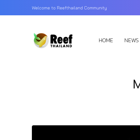
Welcome to Reefthailand Community
HOME
NEWS
M