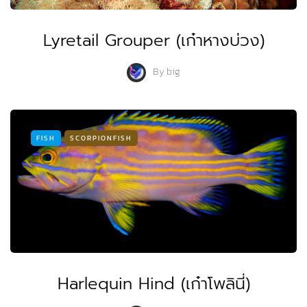
Lyretail Grouper (เก๋าหางบ่วง)
By
big
FISH
SCORPIONFISH
Harlequin Hind (เก๋าโพลินี่)