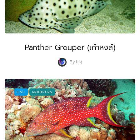
Panther Grouper (เก๋าหงส์)
By
big
FISH
GROUPERS