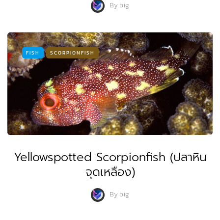
By
big
FISH
SCORPIONFISH
Yellowspotted Scorpionfish (ปลาหิน
จุดเหลือง)
By
big