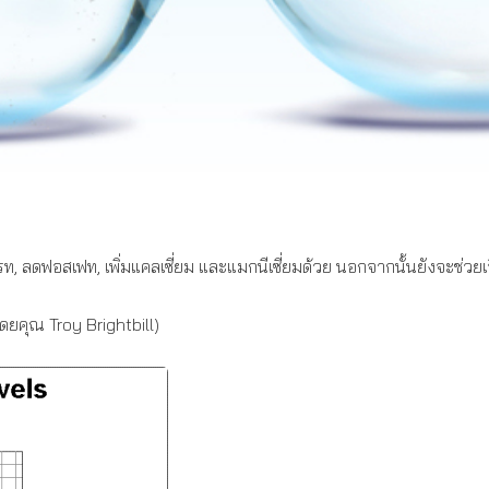
ท, ลดฟอสเฟท, เพิ่มแคลเซี่ยม และแมกนีเซี่ยมด้วย นอกจากนั้นยังจะช่ว
ดยคุณ Troy Brightbill)