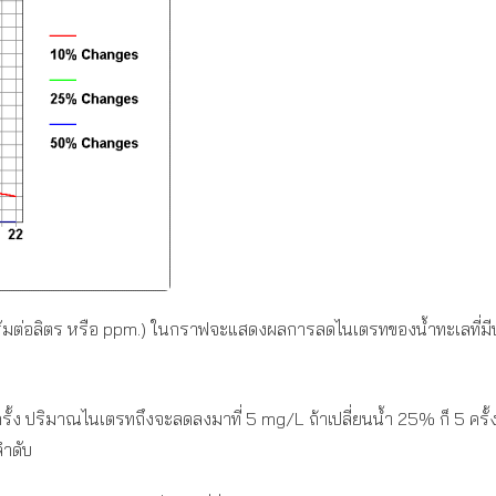
ัมต่อลิตร หรือ ppm.) ในกราฟจะแสดงผลการลดไนเตรทของน้ำทะเลที่มีปร
ั้ง ปริมาณไนเตรทถึงจะลดลงมาที่ 5 mg/L ถ้าเปลี่ยนน้ำ 25% ก็ 5 ครั้ง สำ
ลำดับ