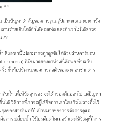
shy69
ะกอน เป็นปัญหาสำคัญของการดูแลตู้ปลาทะเลและปะการัง
 สาหร่ายเติบโตดีถ้าได้ฟอตเฟต และถ้าเราไม่ได้ตรวจ
ัน??
 สิ่งเหล่านี้ไม่สามารถถูกดูดซับได้ด้วยถ่านคาร์บอน
er media) ที่มีขนาดของตาห่างที่เล็กพอ ที่จะเก็บ
 สองครั้ง ขึ้นกับปริมาณของการก่อตัวของตะกอนซากสาร
ากับน้ำ เพื่อที่วัสดุกรอง จะได้กรองมันออกไป แต่ปัญหา
ด้ วิธีการที่เราจะตู้ได้คือการเอาใยแก้วไปวางทิ้งไว้
สมดุลของสารอินทรีย์ เป้าหมายของการจัดการดูแล
ือการเปลี่ยนน้ำ ใช้โปรตีนสกิมเมอร์ และใช้วัสดุที่มีการ