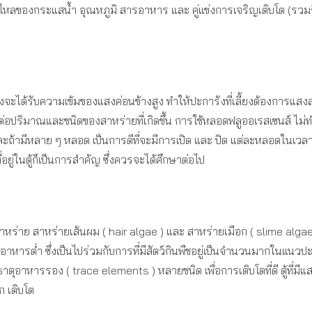
หลของกระแสน้ำ อุณหภูมิ สารอาหาร และ คู่แข่งการเจริญเติบโต (รวมถึงส
ะการังจะได้รับความเข้มของแสงค่อนข้างสูง ทำให้ปะการังที่เลี้ยงต้องการ
ีผลต่อปริมาณและชนิดของสาหร่ายที่เกิดขึ้น การใช้หลอดฟลูออเรสเซนส์ ไ
ละถ้ามีหลาย ๆ หลอด เป็นการดีที่จะมีการเปิด และ ปิด แต่ละหลอดในเวลา
อยู่ในตู้ก็เป็นการสำคัญ ซึ่งควรจะได้ศึกษาต่อไป
รสาหร่าย สาหร่ายเส้นผม ( hair algae ) และ สาหร่ายเมือก ( slime alg
ารต่ำ ซึ่งเป็นไปร่วมกับการที่มีสัตว์กินพืชอยู่เป็นจำนวนมากในแนว
าตุอาหารรอง ( trace elements ) หลายชนิด เพื่อการเติบโตที่ดี ตู้ที่
ก เติบโต