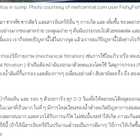
itus in sump. Photo courtesy of reefcentral.com user FishyFi
 ซากพืช ซากสัตว์ และสารอินทรีย์อื่น ๆ การเกิด และ เพิ่มขึ้น ของต
์เป็นอย่างมากของสาหร่าย (เหตุผลง่าย ๆ คือมันประกอบไปด้วยฟอตเฟต และ
่มเอง เราก็จะพบปัญหานี้ได้ในบางจุด แล้วเราจะแก้ปัญหานี้ได้อย่างไรก
รกรองวิธีกายภาพ (mechanical filtration) เช่นการใช้ใยแก้ว หรือ ฟองน้ำ
filtration ) จำเป็นต้องนำมันออกมาด้วยตนเองโดยใช้ วัสดุการกรอง (filt
่องน้ำล้นที่กั้นกรอง และต้องการๆ เปลี่ยนอย่างต่ำ สัปดาห์ละครั้ง ถึง
ป่าก้อนหิน และ รอบ ๆ ตัวปะการัง ทุก 2-3 วันเพื่อให้ตะกอนได้หลุดออกม
นเวลาที่เร็วมาก ในที่ ๆ มีการไหลเวียนของน้ำต่ำจะเกิดปัญหาการสะสมขึ้นไ
ดของตะกอนมาก และควรได้รับการแก้ไข ไม่เช่นนั้นจะทำให้เกิด ภาวะเกิน
นี้ (ถ้าให้มีสารอินทรีย์ในปริมาณต่ำจะเป็นการดีมาก) วิธีการให้เกิดขึ้นค
ง