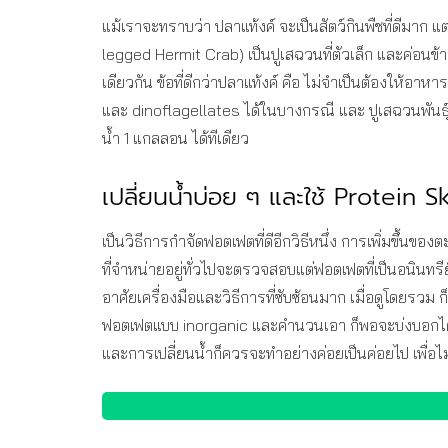
แม้เราจะทราบว่า ปลาแท้งค์ จะเป็นสัตว์กินพืชที่ดีมาก 
legged Hermit Crab) เป็นปูเสฉวนที่ตัวเล็ก และค่อนข
เดียวกัน ข้อที่ดีกว่าปลาแท้งค์ คือ ไม่จำเป็นต้องให
และ dinoflagellates ได้ในบางกรณี และ ปูเสฉวนพันธุ์อื
น้ำ 1 แกลลอน ได้ทีเดียว
เปลี่ยนน้ำบ่อย ๆ และใช้ Protein 
เป็นวิธีการกำจัดฟอตเฟตที่ดีอีกวิธีหนึ่ง การเพิ่มขึ
ที่จำหน่ายอยู่ทั่วไปจะตรวจสอบแต่ฟอตเฟตที่เป็นอนินทร
อาศัยเครื่องมือและวิธีการที่ซับซ้อนมาก เมื่อดูโดยรวม ก
ฟอตเฟตแบบ inorganic และคำนวนเอา ก็พอจะบ่งบอกได้ 
และการเปลี่ยนน้ำก็ควรจะทำอย่างค่อยเป็นค่อยไป เพื่อไ