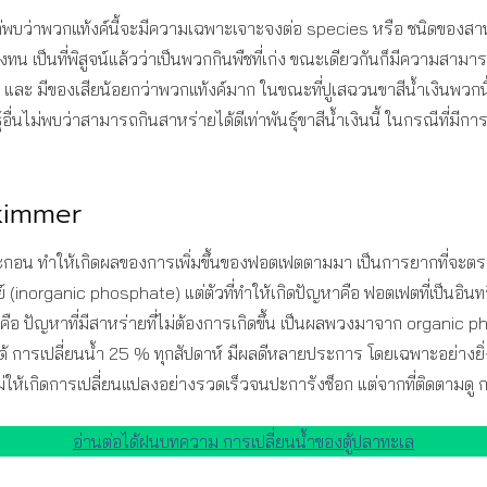
แต่พบว่าพวกแท้งค์นี้จะมีความเฉพาะเจาะจงต่อ species หรือ ชนิดของสาหร่
้างทน เป็นที่พิสูจน์แล้วว่าเป็นพวกกินพืชที่เก่ง ขณะเดียวกันก็มีคว
้อาหาร และ มีของเสียน้อยกว่าพวกแท้งค์มาก ในขณะที่ปูเสฉวนขาสีน้ำเงิ
่นไม่พบว่าสามารถกินสาหร่ายได้ดีเท่าพันธุ์ขาสีน้ำเงินนี้ ในกรณีที่มีก
Skimmer
้นของตะกอน ทำให้เกิดผลของการเพิ่มขึ้นของฟอตเฟตตามมา เป็นการยากที่
ีย์ (inorganic phosphate) แต่ตัวที่ทำให้เกิดปัญหาคือ ฟอตเฟตที่เป็นอ
็คือ ปัญหาที่มีสาหร่ายที่ไม่ต้องการเกิดขึ้น เป็นผลพวงมาจาก organic ph
การเปลี่ยนน้ำ 25 % ทุกสัปดาห์ มีผลดีหลายประการ โดยเฉพาะอย่างยิ
ม่ให้เกิดการเปลี่ยนแปลงอย่างรวดเร็วจนปะการังช็อก แต่จากที่ติดตามดู
อ่านต่อได้ฝนบทความ การเปลี่ยนน้ำของตู้ปลาทะเล