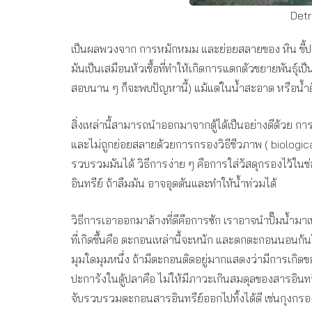
Detr
เป็นผลพวงจาก การหมักหมม และย่อยสลายของ หิน ขี้ปลา
มันเป็นเสมือนหัวเชื้อที่ทำให้เกิดการแตกตัวขยายพันธุ
สอบนาน ๆ ก็จะพบปัญหานี้) แม้แต่ในน้ำสะอาด หรือน้ำดื
สิ่งเหล่านี้สามารถนำออกมาจากตู้ได้เป็นอย่างดีด้วย กา
และไม่ถูกย่อยสลายด้วยการกรองวิธีชีวภาพ ( biological 
รวบรวมมันได้ วิธีการง่าย ๆ คือการใส่วัสดุกรองไว้ในช
อินทรีย์ ถ้าลืมมัน อาจอุดตันและทำให้น้ำท่วมได้
วิธีการเอาออกมาล้างที่ดีคือการซัก เราอาจนำปั๊มน้ำมาเ
ที่เกิดขึ้นคือ ตะกอนเหล่านี้จะหนัก และตกตะกอนนอนก้นใ
มุมใดมุมหนึ่ง ถ้ามีตะกอนติดอยู่มากแสดงว่ามีการเกิ
ปะการังในตู้ปลาคือ ไม่ให้มีภาวะเกินสมดุลของสารอินทรีย์
จับรวบรวมตะกอนสารอินทรีย์ออกไปทิ้งได้ดี เช่นกุงกรอ