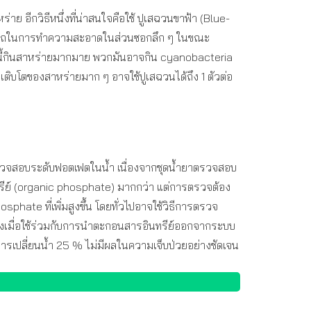
าย อีกวิธีหนึ่งที่น่าสนใจคือใช้ ปูเสฉวนขาฟ้า (Blue-
ามสามารถในการทำความสะอาดในส่วนซอกลึก ๆ ในขณะ
นพวกนี้กินสาหร่ายมากมาย พวกมันอาจกิน cyanobacteria
ารเติบโตของสาหร่ายมาก ๆ อาจใช้ปูเสฉวนได้ถึง 1 ตัวต่อ
จะตรวจสอบระดับฟอตเฟตในน้ำ เนื่องจากชุดน้ำยาตรวจสอบ
ินทรีย์ (organic phosphate) มากกว่า แต่การตรวจต้อง
osphate ที่เพิ่มสูงขึ้น โดยทั่วไปอาจใช้วิธีการตรวจ
่งเมื่อใช้ร่วมกับการนำตะกอนสารอินทรีย์ออกจากระบบ
 การเปลี่ยนน้ำ 25 % ไม่มีผลในความเจ็บป่วยอย่างชัดเจน