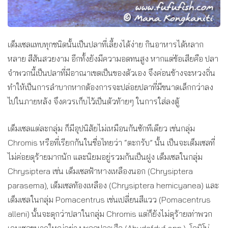
เด็มเซลแทบทุกชนิดนั้นเป็นปลาที่เลี้ยงได้ง่าย กินอาหารได้หลาก
หลาย สีสันสวยงาม อีกทั้งยังมีความอดทนสูง หากแต่ข้อเสียคือ ปลา
จำพวกนี้เป็นปลาที่มีอาณาเขตเป็นของตัวเอง จึงค่อนข้างจะหวงถิ่น
ทำให้เป็นการลำบากหากต้องการจะปล่อยปลาที่มีขนาดเล็กกว่าลง
ไปในภายหลัง จึงควรเก็บไว้เป็นตัวท้ายๆ ในการใส่ลงตู้
เด็มเซลแต่ละกลุ่ม ก็มีอุปนิสัยไม่เหมือนกันซักทีเดียว เช่นกลุ่ม
Chromis หรือที่เรียกกันในชื่อไทยว่า “ตะกรับ” นั้น เป็นจะเด็มเซลที่
ไม่ค่อยดุร้ายมากนัก และนิยมอยู่รวมกันเป็นฝูง เด็มเซลในกลุ่ม
Chrysiptera เช่น เด็มเซลฟ้าหางเหลืองนอก (Chrysiptera
parasema), เด็มเซลท้องเหลือง (Chrysiptera hemicyanea) และ
เด็มเซลในกลุ่ม Pomacentrus เช่นเปลี่ยนสีแวว (Pomacentrus
alleni) นั้นจะดุกว่าปลาในกลุ่ม Chromis แต่ก็ยังไม่ดุร้ายเท่าพวก
เดมเซลขนาดใหญ่อย่าง พวกปลาเสือ (Abudefduf spp.), โดมิโน่