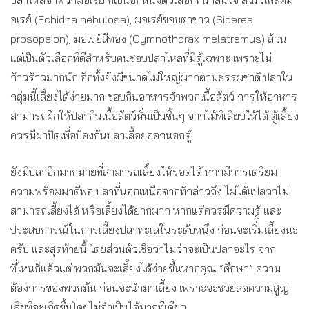
ปลาไหลจำพวกมอเรย์ ก็เป็นอีกหนึ่งตัวเลือกที่น่าสนใจ สโนว์เฟลคม
อเรย์ (Echidna nebulosa), มอเรย์ขอบตาขาว (Siderea
prosopeion), มอเรย์สีทอง (Gymnothorax melatremus) ล้วน
แต่เป็นตัวเลือกที่ดีสำหรับคนชอบปลาไหลที่มีตู้เฉพาะ เพราะไม่
ก้าวร้าวมากนัก อีกทั้งยังมีขนาดไม่ใหญ่มากตามธรรมชาติ ปลาใน
กลุ่มนี้เลี้ยงได้ง่ายมาก ชอบกินอาหารจำพวกเนื้อสัตว์ การให้อาหาร
สามารถฝึกให้ปลากินเนื้อสัตว์หั่นเป็นชิ้นๆ จากไม้ที่เสียบให้ได้ ตู้เลี้ยง
ควรมีฝาปิดเพื่อป้องกันปลาเลื้อยออกนอกตู้
ยังมีปลาอีกมากมายที่สามารถเลี้ยงให้รอดได้ หากมีการเตรียม
ความพร้อมมาดีพอ ปลาที่นอกเหนือจากที่กล่าวถึง ไม่ได้แปลว่าไม่
สามารถเลี้ยงได้ หรือเลี้ยงได้ยากมาก หากแต่ควรมีความรู้ และ
ประสบการณ์ในการเลี้ยงปลาทะเลในระดับหนึ่ง ก่อนจะเริ่มเลี้ยงนะ
ครับ และสุดท้ายนี้ โดยส่วนตัวเชื่อว่าไม่ว่าจะเป็นปลาอะไร จาก
ที่ไหนก็แล้วแต่ พวกมันจะเลี้ยงได้ง่ายขึ้นหากคุณ “ศึกษา” ความ
ต้องการของพวกมัน ก่อนจะนำมาเลี้ยง เพราะจะช่วยลดความสูญ
เสียที่จะเกิดขึ้นโดยไม่จำเป็นได้มากทีเดียว