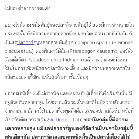
ไม่บอบช้ำจากการขนส่ง
อย่างไรก็ตาม ชนิดพันธุ์ของปลาที่เพาะพันธุ์ได้ และมีการจำหน่ายใน
ประเทศนั้น ยังมีความหลากหลายน้อยมาก โดยส่วนมากที่เห็นกัน ก็
เป็นแค่
ปลาการ์ตูน
หลากสายพันธุ์ (Amphiprion spp.) / (Premnas
biaculeatus.), ลองฟินคาร์ดินัล (Pterapogon kauderni), ออร์คิด
ด๊อตตี้แบ็ค (Pseudochromis fridmani) แต่ก็คาดว่าคงจะมีแนว
โน้มในการเพิ่มชนิดของปลาที่เพาะเลี้ยง และมีความหลากหลายใน
ชนิดของปลาที่ใช้เพาะพันธุ์เพิ่มมากขึ้นเรื่อยๆ
ปลาทะเลที่เลี้ยงได้ไม่ยากนัก และเหมาะกับผู้เลี้ยงที่เพิ่งเริ่มต้นนั้น มี
อยู่ด้วยกันหลายกลุ่ม โดยมากแล้ว จะเป็นปลาที่ไม่มีความต้องการ
จำเพาะมากนัก หนึ่งในปลาที่จะพูดถึงคือกลุ่มของปลาสลิดหิน หรือที่
เรียกกันติดปากว่า
เด็มเซล (Demselfish)
ปลาในกลุ่มนี้มีความ
หลากหลายสูง แม้แต่ปลาการ์ตูนเองก็จัดว่าเป็นปลาในกลุ่มนี้
เช่นเดียวกัน ปลาการ์ตูนแทบทุกชนิดนั้นเป็นปลาที่เลี้ยงได้ไม่