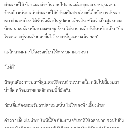
คำตอบที่ได้ ก็คงแตกต่างกันออกไปตามแต่ละบุคคล หากคุณถาม
ร้านค้า แน่นอนว่าคำตอบที่ได้ก็ต้องเป็นประโยคที่เอื้อกับการค้าของ
เขา คำตอบที่เราได้รับจึงมักเป็นรูปแบบเดียวกัน ชนิดว่าเป็นสูตรยอด
นิยม มาเหมือนกันหมดแทบทุกร้าน ไม่ว่าถามถึงตัวไหนก็จะเป็น “กิน
ไรทะเล อยู่รวมกับปลาอื่นได้ ราคานี้ถูกมากแล้ว ฯลฯ”
แต่ถ้าถามผม..ก็ต้องขอเรียนให้ทราบตามตรงว่า
“ไม่มี”
ถ้าคุณต้องการปลาที่คุณสมบัติครบถ้วนขนาดนั้น กลับไปเลี้ยงปลา
น้ำจืด หรือปลาพลาสติกตอนนี้ก็ยังทัน……..
ก่อนอื่นต้องยอมรับว่าปลาทะเลนั้น ไม่ใช่ของที่ “เลี้ยงง่าย”
คำว่า “เลี้ยงไม่ง่าย” ในที่นี้คือ เป็นงานอดิเรกที่ใช้เวลามาก รวมไปถึง