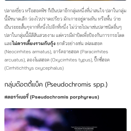
ปลาเหยี่ยว หรือฮอคฟิช ก็เป็นปลาอีกกลุ่มหนึ่งที่น่าสนใจ ปลาในกลุ่ม
นี้มีขนาดเล็ก ว่องไวปราดเปรียว มักเกาะอยู่ตามหิน หรือพื้น ว่าย
เป็นระยะสั้นๆจากที่หนึ่งไปอีกที่หนึ่ง ไม่ว่ายไปมาเช่นปลาชนิดอื่นๆ
ปลาในกลุ่มนี้มีสีสันสวยงาม แต่ควรมีฝาปิดเพื่อป้องกันการกระโดด
และ
ไม่ควรเลี้ยงรวมกับกุ้ง
ยกตัวอย่างเช่น เฟลมฮอค
(Neocirrhites armatus), อาร์คอายฮอค (Paracirrhites
arcuatus), ลองโนสฮอค (Oxycirrhites typus), ปิ๊กซี่ฮอค
(Cirrhitichthys oxycephalus)
กลุ่มด๊อตตี้แบ็ค (Pseudochromis spp.)
สตอรว์เบอรี่ (Pseudochromis porphyreus)