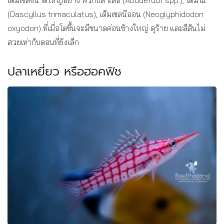
(Dascyllus trimaculatus), เด็มเซลนีออน (Neoglyphidodon
oxyodon) ที่เมื่อโตขึ้นจะมีขนาดค่อนข้างใหญ่ ดุร้าย และสีสันไม่
สวยเท่ากับตอนที่ยังเล็ก
ปลาเหยี่ยว หรือฮอคฟิช