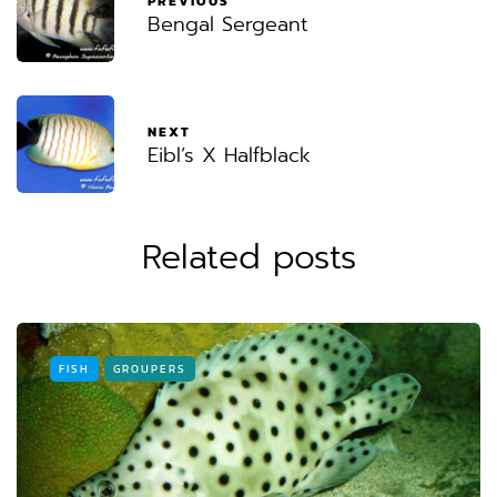
PREVIOUS
Bengal Sergeant
NEXT
Eibl’s X Halfblack
Related posts
FISH
GROUPERS