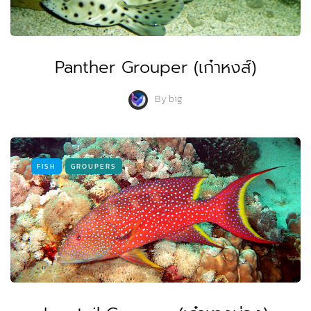
Panther Grouper (เก๋าหงส์)
By
big
FISH
GROUPERS