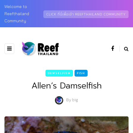
Welcome to
Reefthailand
CLICK ที่นี่เพื่อเข้า REEFTHAILAND COMMUNITY
Community
DEMSELFISH
FISH
Allen’s Damselfish
By
big