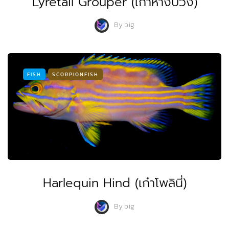
Lyretail Grouper (เก๋าหางบ่วง)
By
big
FISH
SCORPIONFISH
Harlequin Hind (เก๋าโพลินี่)
By
big