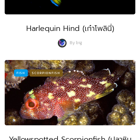
Harlequin Hind (เก๋าโพลินี่)
By
big
FISH
SCORPIONFISH
Yellowspotted Scorpionfish (ปลาหิน