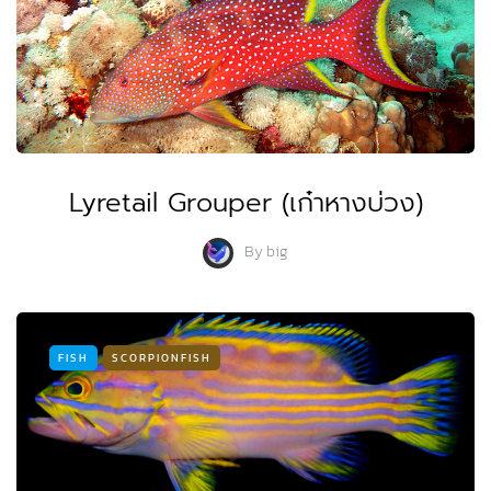
Lyretail Grouper (เก๋าหางบ่วง)
By
big
FISH
SCORPIONFISH