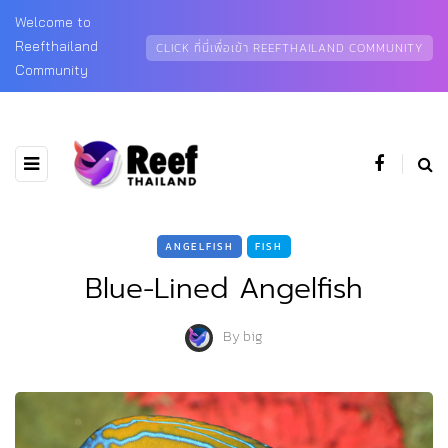
Welcome to
Reefthailand
CLICK ที่นี่เพื่อเข้า REEFTHAILAND COMMUNITY
Community
ANGELFISH
FISH
Blue-Lined Angelfish
By
big