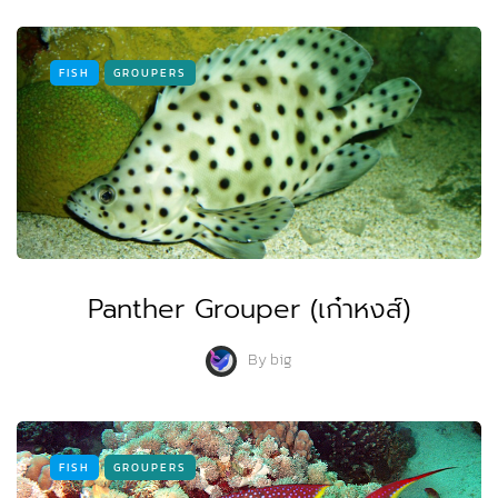
FISH
GROUPERS
Panther Grouper (เก๋าหงส์)
By
big
FISH
GROUPERS