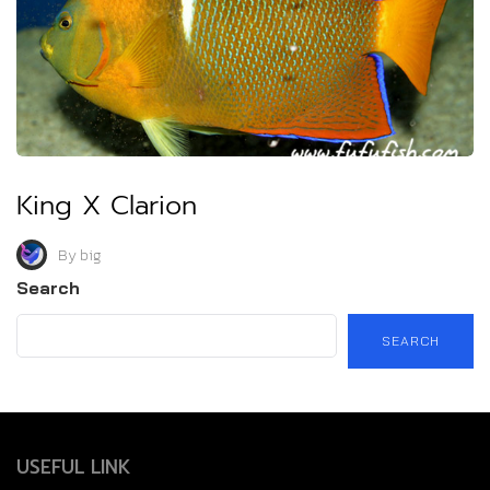
King X Clarion
By
big
Search
SEARCH
USEFUL LINK