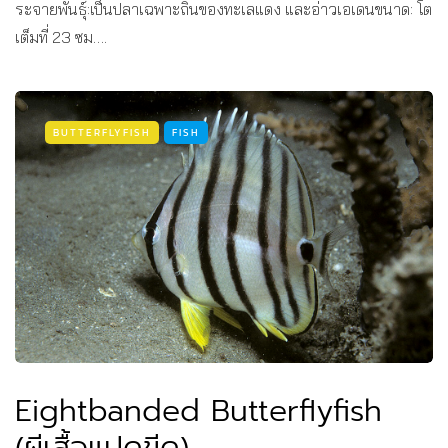
ระจายพันธุ์:เป็นปลาเฉพาะถิ่นของทะเลแดง และอ่าวเอเดนขนาด: โต
เต็มที่ 23 ซม….
BUTTERFLYFISH
FISH
Eightbanded Butterflyfish
(ผีเสื้อแปดขีด)