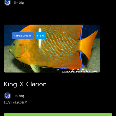
By
big
ANGELFISH
FISH
King X Clarion
By
big
CATEGORY