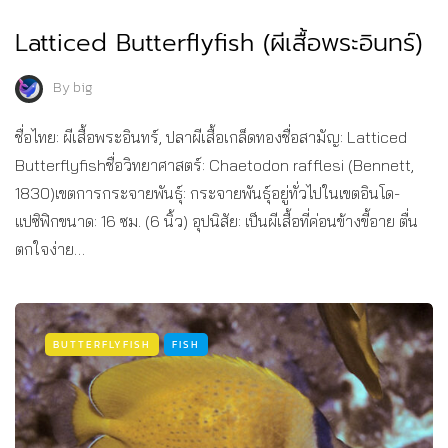
Latticed Butterflyfish (ผีเสื้อพระอินทร์)
By
big
ชื่อไทย: ผีเสื้อพระอินทร์, ปลาผีเสื้อเกล็ดทองชื่อสามัญ: Latticed
Butterflyfishชื่อวิทยาศาสตร์: Chaetodon rafflesi (Bennett,
1830)เขตการกระจายพันธุ์: กระจายพันธุ์อยู่ทั่วไปในเขตอินโด-
แปซิฟิกขนาด: 16 ซม. (6 นิ้ว) อุปนิสัย: เป็นผีเสื้อที่ค่อนข้างขี้อาย ตื่น
ตกใจง่าย…
BUTTERFLYFISH
FISH