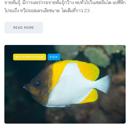
จายพันธุ์: มีการแพร่กระจายพันธุ์กว้าง พบทั่วไปในเขตอินโด-แปซิฟิก
ไปจนถึง ทวีปออสเตรเลียขนาด: โตเต็มที่ราว 23…
READ MORE
BUTTERFLYFISH
FISH