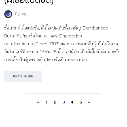
By
big
ชื่อไทย: ผีเสื้อแปดขีด, ผีเสื้อแปดเส้นชื่อสามัญ: Eightbanded
Butterflyfishชื่อวิทยาศาสตร์: Chaetodon
octofasciatus (Bloch, 1787)เขตการกระจายพันธุ์: ทั่วไปในเขต
อินโด-แปซิฟิกขนาด: 13 ซม. (5 นิ้ว) อุปนิสัย: เป็นผีเสื้อที่ไม่เหมาะกับ
การเลี้ยงในตู้ เพราะกินปะการังเป็นอาหารหลัก…
READ MORE
«
1
2
3
4
5
»