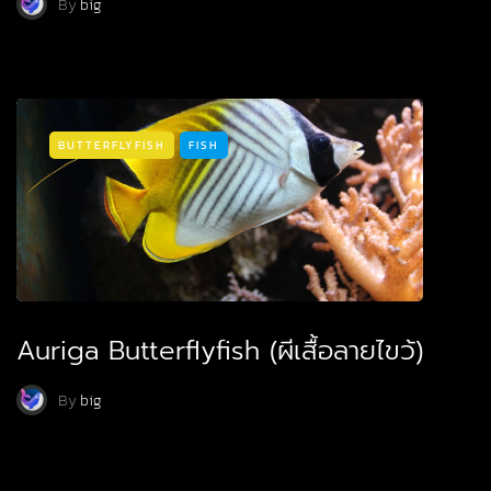
By
big
BUTTERFLYFISH
FISH
Auriga Butterflyfish (ผีเสื้อลายไขว้)
By
big