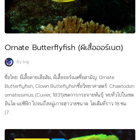
Ornate Butterflyfish (ผีเสื้อออร์เนต)
By
big
ชื่อไทย: ผีเสื้อลายเสือส้ม, ผีเสื้อออร์เนตชื่อสามัญ: Ornate
Butterflyfish, Clown Butteflyfishชื่อวิทยาศาสตร์: Chaetodon
ornatissimus (Cuvier, 1831)เขตการกระจายพันธุ์: พบทั่วไปในเขต
อินโด-แปซิฟิก ไปจนถึงหมู่เกาะฮาวายขนาด: โตเต็มที่ราว 18 ซม.
(7…