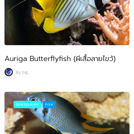
Auriga Butterflyfish (ผีเสื้อลายไขว้)
By
big
DEMSELFISH
FISH