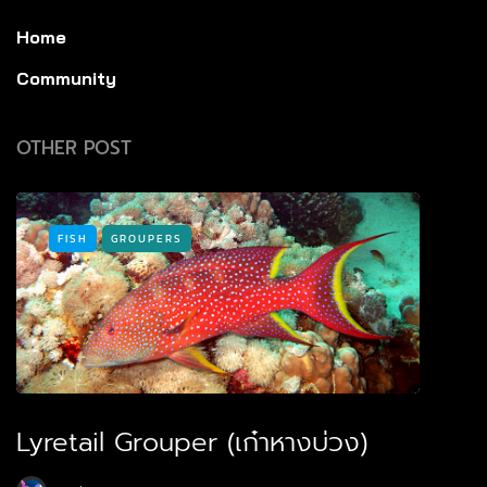
Home
Community
OTHER POST
FISH
GROUPERS
Lyretail Grouper (เก๋าหางบ่วง)