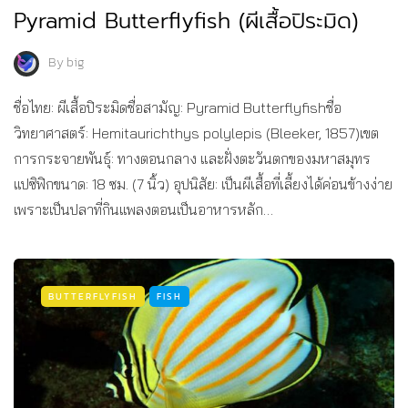
Pyramid Butterflyfish (ผีเสื้อปิระมิด)
By
big
ชื่อไทย: ผีเสื้อปิระมิดชื่อสามัญ: Pyramid Butterflyfishชื่อ
วิทยาศาสตร์: Hemitaurichthys polylepis (Bleeker, 1857)เขต
การกระจายพันธุ์: ทางตอนกลาง และฝั่งตะวันตกของมหาสมุทร
แปซิฟิกขนาด: 18 ซม. (7 นิ้ว) อุปนิสัย: เป็นผีเสื้อที่เลี้ยงได้ค่อนข้างง่าย
เพราะเป็นปลาที่กินแพลงตอนเป็นอาหารหลัก…
BUTTERFLYFISH
FISH