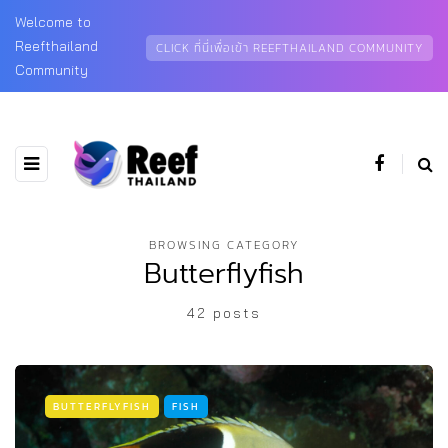
Welcome to
Reefthailand
CLICK ที่นี่เพื่อเข้า REEFTHAILAND COMMUNITY
Community
BROWSING CATEGORY
Butterflyfish
42 posts
BUTTERFLYFISH
FISH