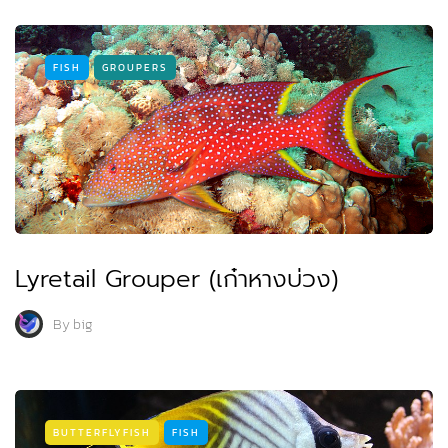
FISH
GROUPERS
Lyretail Grouper (เก๋าหางบ่วง)
By
big
BUTTERFLYFISH
FISH