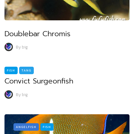
Doublebar Chromis
By
big
FISH
TANG
Convict Surgeonfish
By
big
ANGELFISH
FISH