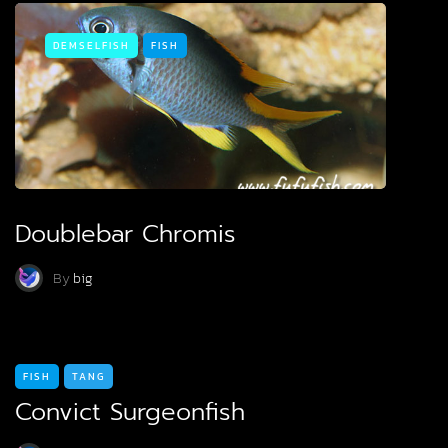
DEMSELFISH
FISH
Doublebar Chromis
By
big
FISH
TANG
Convict Surgeonfish