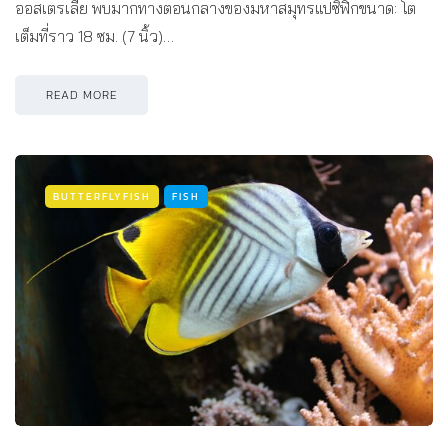
ออสเตรเลีย พบมากทางตอนกลางของมหาสมุทรแปซิฟิกขนาด: โต
เต็มที่ราว 18 ซม. (7 นิ้ว)…
READ MORE
BUTTERFLYFISH
FISH