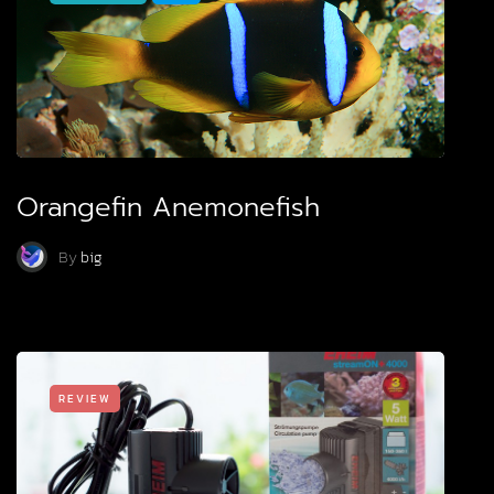
Orangefin Anemonefish
By
big
REVIEW