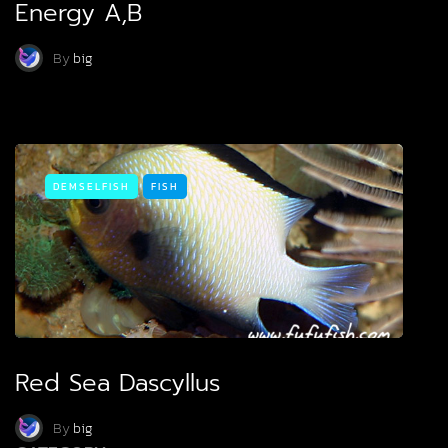
Energy A,B
By
big
DEMSELFISH
FISH
Red Sea Dascyllus
By
big