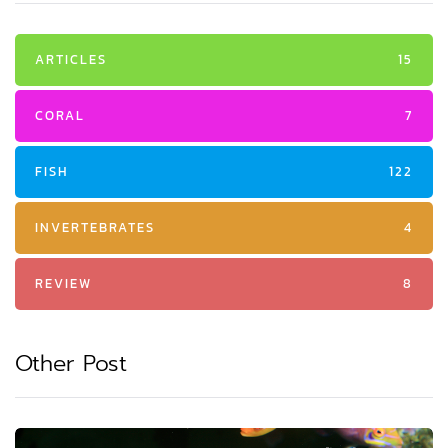
ARTICLES
15
CORAL
7
FISH
122
INVERTEBRATES
4
REVIEW
8
Other Post