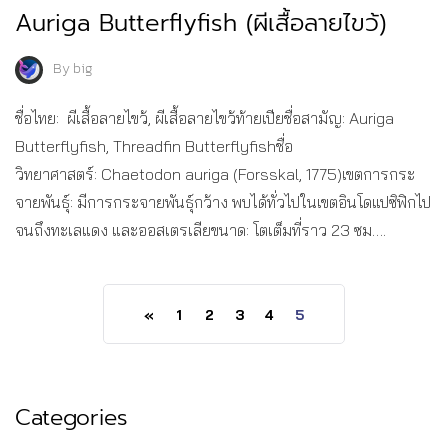
Auriga Butterflyfish (ผีเสื้อลายไขว้)
By
big
ชื่อไทย: ผีเสื้อลายไขว้, ผีเสื้อลายไขว้ท้ายเปียชื่อสามัญ: Auriga
Butterflyfish, Threadfin Butterflyfishชื่อ
วิทยาศาสตร์: Chaetodon auriga (Forsskal, 1775)เขตการกระ
จายพันธุ์: มีการกระจายพันธุ์กว้าง พบได้ทั่วไปในเขตอินโดแปซิฟิกไป
จนถึงทะเลแดง และออสเตรเลียขนาด: โตเต็มที่ราว 23 ซม….
«
1
2
3
4
5
Categories