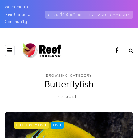
Welcome to
Reefthailand
CLICK ที่นี่เพื่อเข้า REEFTHAILAND COMMUNITY
Community
BROWSING CATEGORY
Butterflyfish
42 posts
BUTTERFLYFISH
FISH