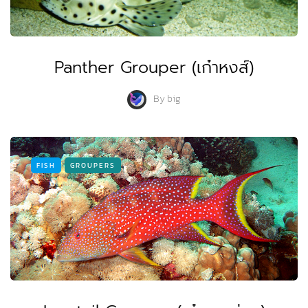
Panther Grouper (เก๋าหงส์)
By
big
FISH
GROUPERS