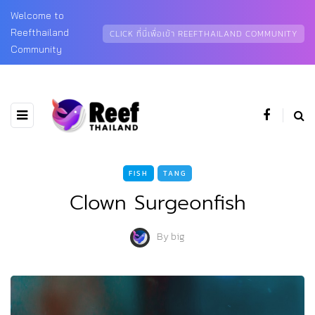
Welcome to
Reefthailand
CLICK ที่นี่เพื่อเข้า REEFTHAILAND COMMUNITY
Community
FISH
TANG
Clown Surgeonfish
By
big