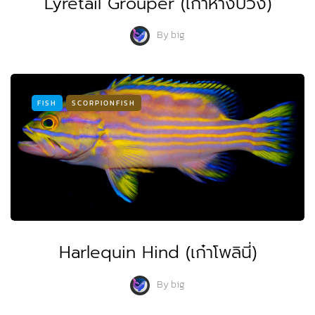
Lyretail Grouper (เก๋าหางบ่วง)
By
big
FISH
SCORPIONFISH
Harlequin Hind (เก๋าโพลินี่)
By
big