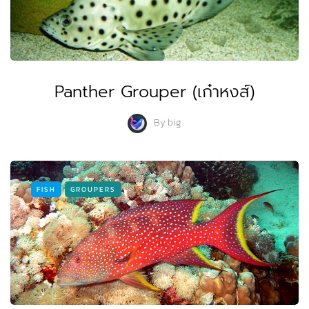
Panther Grouper (เก๋าหงส์)
By
big
FISH
GROUPERS