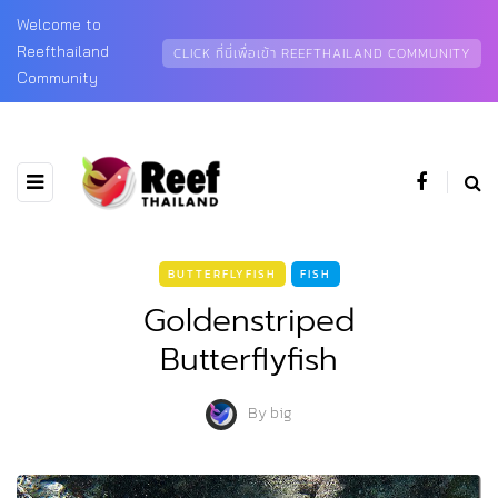
Welcome to
Reefthailand
CLICK ที่นี่เพื่อเข้า REEFTHAILAND COMMUNITY
Community
BUTTERFLYFISH
FISH
Goldenstriped
Butterflyfish
By
big