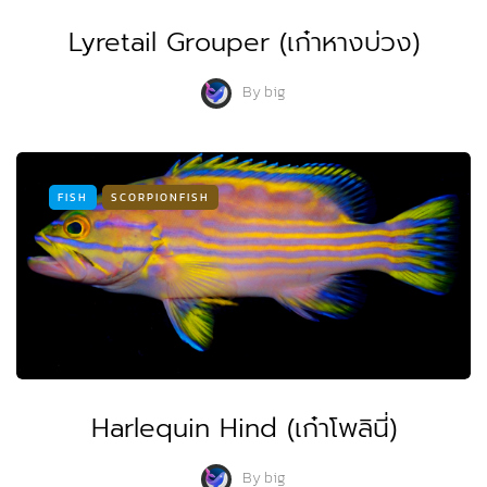
Lyretail Grouper (เก๋าหางบ่วง)
By
big
FISH
SCORPIONFISH
Harlequin Hind (เก๋าโพลินี่)
By
big