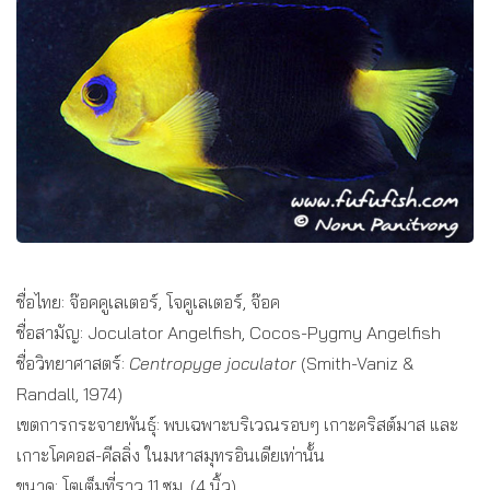
ชื่อไทย: จ๊อคคูเลเตอร์, โจคูเลเตอร์, จ๊อค
ชื่อสามัญ: Joculator Angelfish, Cocos-Pygmy Angelfish
ชื่อวิทยาศาสตร์:
Centropyge joculator
(Smith-Vaniz &
Randall, 1974)
เขตการกระจายพันธุ์: พบเฉพาะบริเวณรอบๆ เกาะคริสต์มาส และ
เกาะโคคอส-คีลลิ่ง ในมหาสมุทรอินเดียเท่านั้น
ขนาด: โตเต็มที่ราว 11 ซม. (4 นิ้ว)