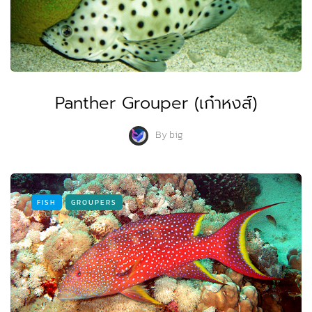
Panther Grouper (เก๋าหงส์)
By
big
FISH
GROUPERS