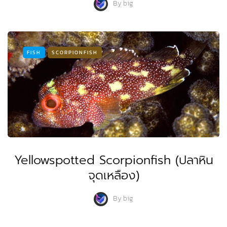
By
big
FISH
SCORPIONFISH
Yellowspotted Scorpionfish (ปลาหิน
จุดเหลือง)
By
big