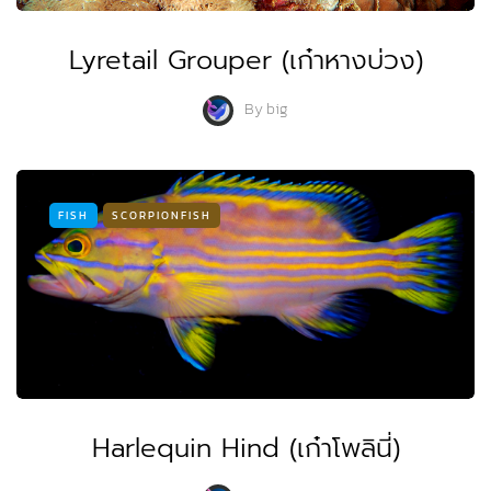
Lyretail Grouper (เก๋าหางบ่วง)
By
big
FISH
SCORPIONFISH
Harlequin Hind (เก๋าโพลินี่)