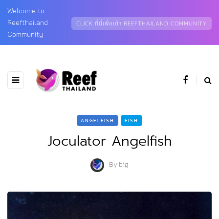
Welcome to
Reefthailand
CLICK ที่นี่เพื่อเข้า REEFTHAILAND COMMUNITY
Community
ANGELFISH
FISH
Joculator Angelfish
By
big