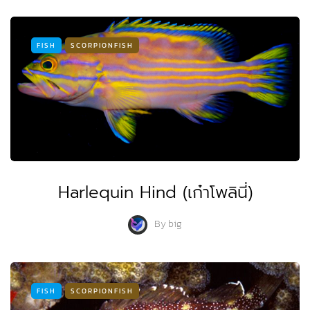
FISH
SCORPIONFISH
Harlequin Hind (เก๋าโพลินี่)
By
big
FISH
SCORPIONFISH