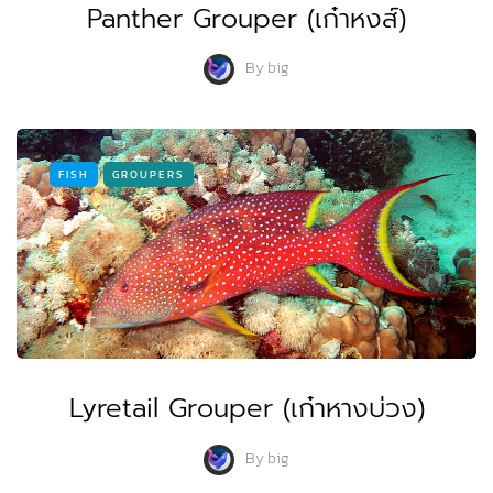
Panther Grouper (เก๋าหงส์)
By
big
FISH
GROUPERS
Lyretail Grouper (เก๋าหางบ่วง)
By
big