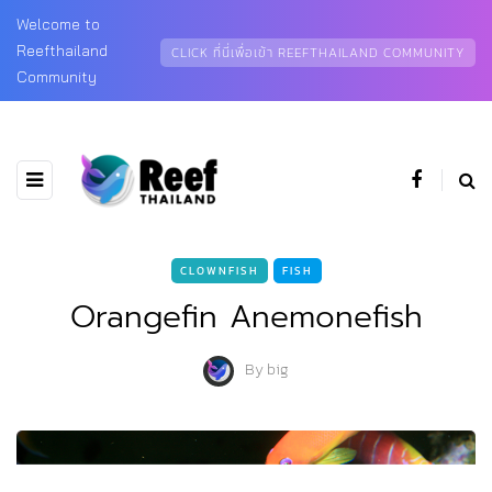
Welcome to
Reefthailand
CLICK ที่นี่เพื่อเข้า REEFTHAILAND COMMUNITY
Community
CLOWNFISH
FISH
Orangefin Anemonefish
By
big