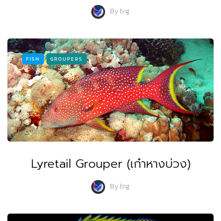
By
big
FISH
GROUPERS
Lyretail Grouper (เก๋าหางบ่วง)
By
big