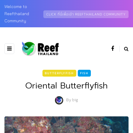
Welcome to
Reefthailand
CLICK ที่นี่เพื่อเข้า REEFTHAILAND COMMUNITY
Community
BUTTERFLYFISH
FISH
Oriental Butterflyfish
By
big