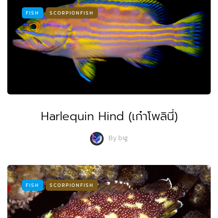
FISH
SCORPIONFISH
Harlequin Hind (เก๋าโพลินี่)
By
big
FISH
SCORPIONFISH