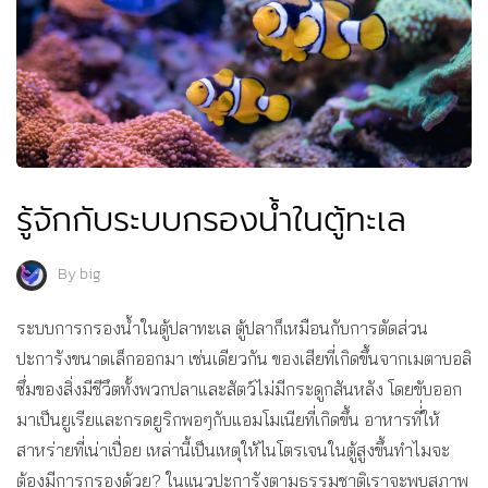
รู้จักกับระบบกรองน้ำในตู้ทะเล
By
big
ระบบการกรองน้ำในตู้ปลาทะเล ตู้ปลาก็เหมือนกับการตัดส่วน
ปะการังขนาดเล็กออกมา เช่นเดียวกัน ของเสียที่เกิดขึ้นจากเมตาบอลิ
ซึ่มของสิ่งมีชีวึตทั้งพวกปลาและสัตว์ไม่มีกระดูกสันหลัง โดยขับออก
มาเป็นยูเรียและกรดยูริกพอๆกับแอมโมเนียที่เกิดขึ้น อาหารที่่ให้
สาหร่ายที่เน่าเปื่อย เหล่านี้เป็นเหตุให้ไนโตรเจนในตู้สูงขึ้นทำไมจะ
ต้องมีการกรองด้วย? ในแนวปะการังตามธรรมชาติเราจะพบสภาพ