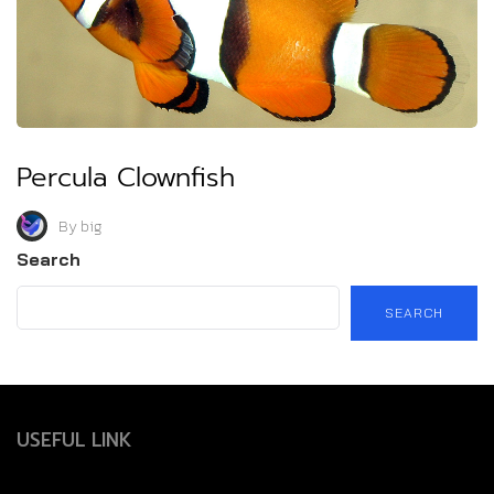
Percula Clownfish
By
big
Search
SEARCH
USEFUL LINK