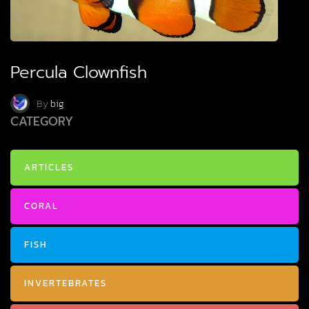
Percula Clownfish
By
big
CATEGORY
ARTICLES
CORAL
FISH
INVERTEBRATES