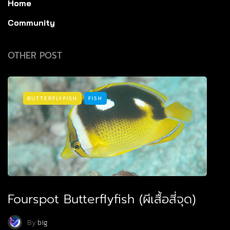
Home
Community
OTHER POST
BUTTERFLYFISH
FISH
Fourspot Butterflyfish (ผีเสื้อสี่จุด)
By
big