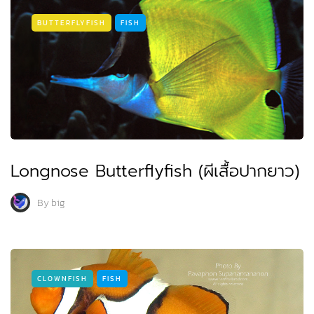
BUTTERFLYFISH
FISH
Longnose Butterflyfish (ผีเสื้อปากยาว)
By
big
CLOWNFISH
FISH