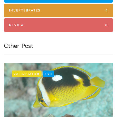
INVERTEBRATES
4
REVIEW
8
Other Post
BUTTERFLYFISH
FISH