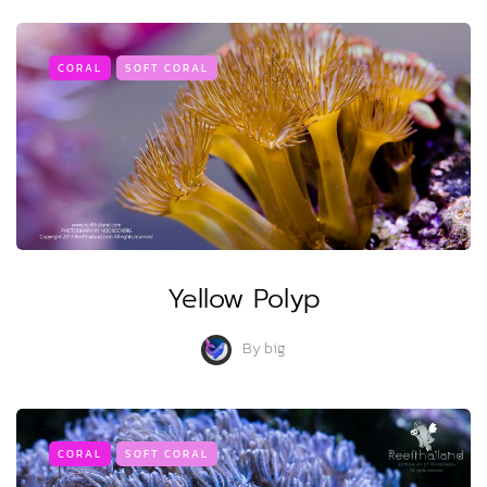
CORAL
SOFT CORAL
Yellow Polyp
By
big
CORAL
SOFT CORAL