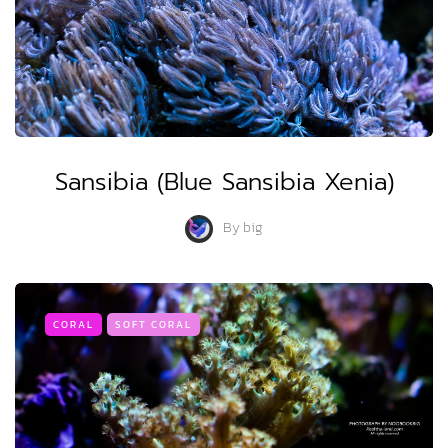
Sansibia (Blue Sansibia Xenia)
By
big
CORAL
SOFT CORAL