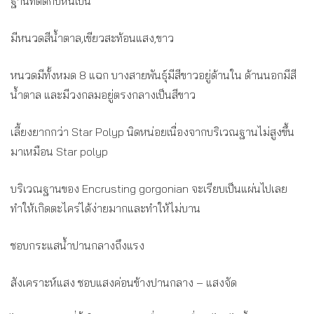
ฐานที่ติดกับหินเป็น
มีหนวดสีน้ำตาล,เขียวสะท้อนแสง,ขาว
หนวดมีทั้งหมด 8 แฉก บางสายพันธุ์มีสีขาวอยู่ด้านใน ด้านนอกมีสี
น้ำตาล และมีวงกลมอยู่ตรงกลางเป็นสีขาว
เลี้ยงยากกว่า Star Polyp นิดหน่อยเนื่องจากบริเวณฐานไม่สูงขึ้น
มาเหมือน Star polyp
บริเวณฐานของ Encrusting gorgonian จะเรียบเป็นแผ่นไปเลย
ทำให้เกิดตะไคร่ได้ง่ายมากและทำให้ไม่บาน
ชอบกระแสน้ำปานกลางถึงแรง
สังเคราะห์แสง ชอบแสงค่อนข้างปานกลาง – แสงจัด