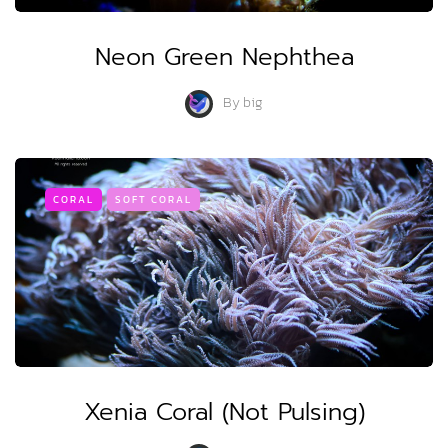
Neon Green Nephthea
By
big
CORAL
SOFT CORAL
Xenia Coral (Not Pulsing)