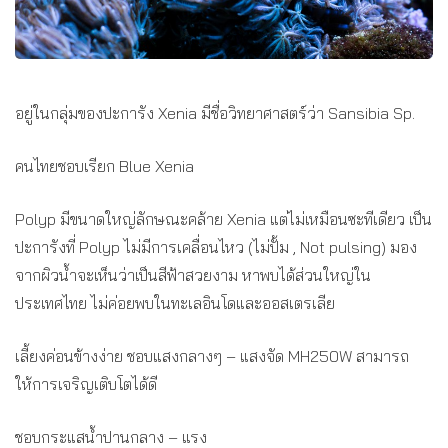
อยู่ในกลุ่มของปะการัง Xenia มีชื่อวิทยาศาสตร์ว่า Sansibia Sp.
คนไทยชอบเรียก Blue Xenia
Polyp มีขนาดใหญ่ลักษณะคล้าย Xenia แต่ไม่เหมือนซะทีเดียว เป็น
ปะการังที่ Polyp ไม่มีการเคลื่อนไหว (ไม่ปั้ม , Not pulsing) มอง
จากผิวน้ำจะเห็นว่าเป็นสีฟ้าสวยงาม หาพบได้ส่วนใหญ่ใน
ประเทศไทย ไม่ค่อยพบในทะเลอินโดและออสเตรเลีย
เลี้ยงค่อนข้างง่าย ชอบแสงกลางๆ – แสงจัด MH250W สามารถ
ให้การเจริญเติบโตได้ดี
ชอบกระแสน้ำปานกลาง – แรง