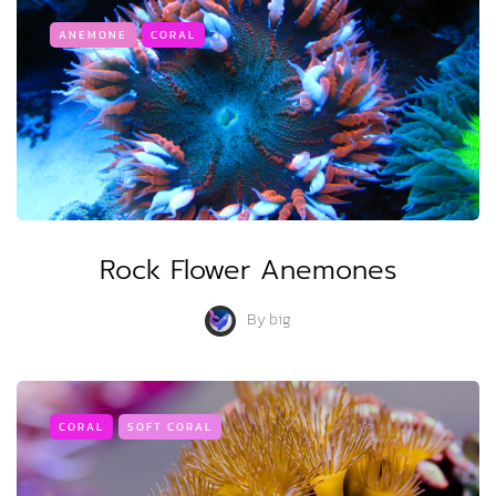
ANEMONE
CORAL
Rock Flower Anemones
By
big
CORAL
SOFT CORAL