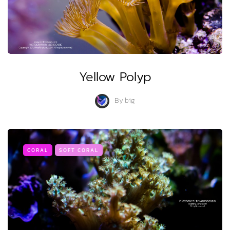
Yellow Polyp
By
big
CORAL
SOFT CORAL