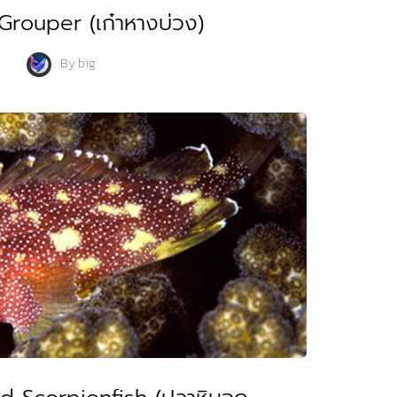
 Grouper (เก๋าหางบ่วง)
By
big