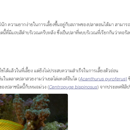
หร่นัก ความยากง่ายในการเลี้ยงขึ้นอยู่กับสภาพของปลาตอนได้มา สามารถ
ี้ที่มีแถบสีดำบริเวณครีบหลัง ซึ่งเป็นปลาที่พบบริเวณที่เรียกกันว่าคอ
่ได้แล้วในที่เลี้ยง แต่ยังไม่ประสบความสำเร็จในการเลี้ยงตัวอ่อน
ียกกันในตลาดปลาสวยงามว่าเยลโล่แทงค์อินโด (
Acanthurus pyroferus
)
ซ
ของปลาชนิดนี้กับหมอม่วง (
Centropyge bispinosus
) จากประเทศฟิลิปป