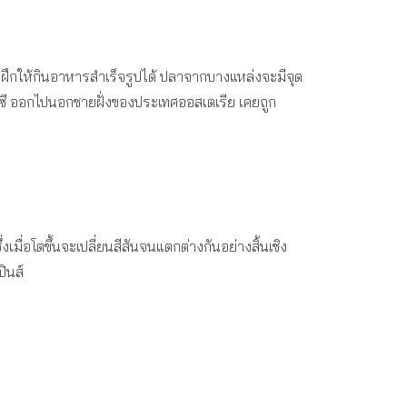
ฝึกให้กินอาหารสำเร็จรูปได้ ปลาจากบางแหล่งจะมีจุด
รัลซี ออกไปนอกชายฝั่งของประเทศออสเตเรีย เคยถูก
ึ่งเมื่อโตขึ้นจะเปลี่ยนสีสันจนแตกต่างกันอย่างสิ้นเชิง
ินส์