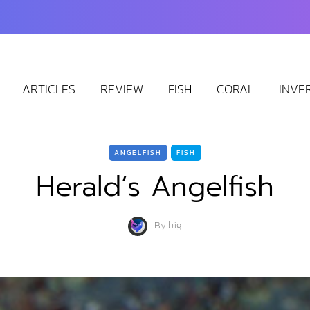
ARTICLES
REVIEW
FISH
CORAL
INVE
ANGELFISH
FISH
Herald’s Angelfish
By
big