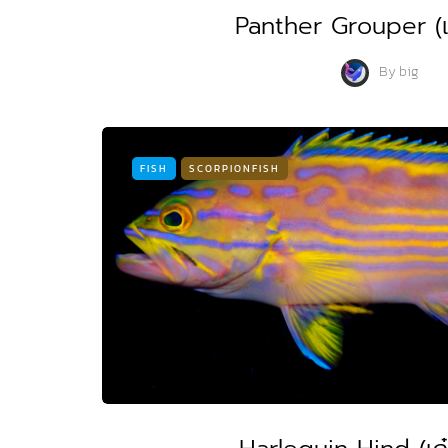
Panther Grouper (เก
By
big
FISH
SCORPIONFISH