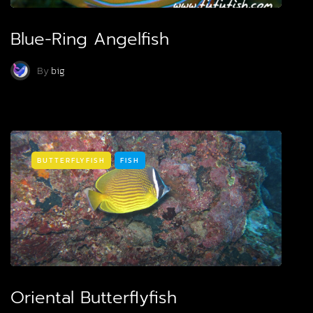
Blue-Ring Angelfish
By
big
BUTTERFLYFISH
FISH
Oriental Butterflyfish