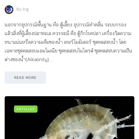
By
big
นอกจากอุปกรณ์พื้นฐาน คือ ตู้เลี้ยง อุปกรณ์ทำคลื่น ระบบกรอง
แล้วสิ่งที่ผู้เลี้ยงปลาทะเล ควรจะมี คือ ตู้กักโรคปลา เครื่องวัดความ
หนาแน่นหรือความเค็มของน้ำ เทอร์โมมิเตอร์ ชุดทดสอบน้ำ โดย
เฉพาะชุดทดสอบแอมโมเนีย ชุดทดสอบไนไตรต์ ชุดทดสอบความเป็น
ด่างของน้ำ(Alkalinity)…
READ MORE
ARTICLES