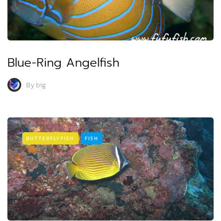
Blue-Ring Angelfish
By
big
BUTTERFLYFISH
FISH