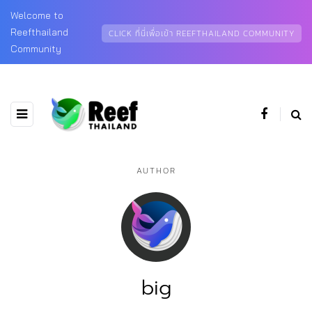
Welcome to
Reefthailand
CLICK ที่นี่เพื่อเข้า REEFTHAILAND COMMUNITY
Community
AUTHOR
big