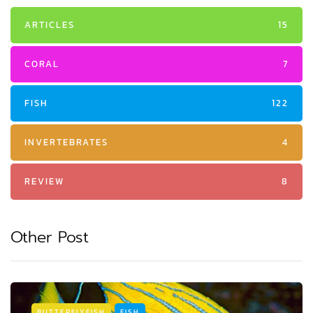
ARTICLES
15
CORAL
7
FISH
122
INVERTEBRATES
4
REVIEW
8
Other Post
BUTTERFLYFISH
FISH