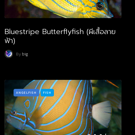
Bluestripe Butterflyfish (ผีเสื้อลาย
ฟ้า)
By
big
ANGELFISH
FISH