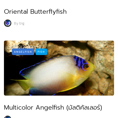
Oriental Butterflyfish
By
big
ANGELFISH
FISH
Multicolor Angelfish (มัลติคัลเลอร์)