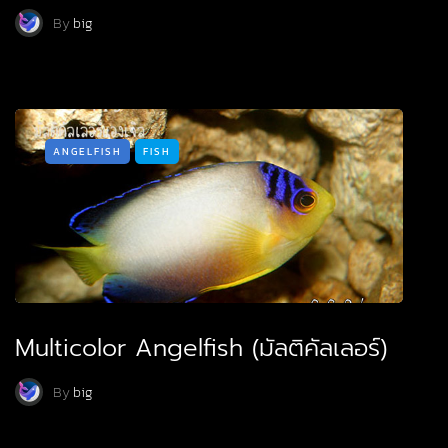
By
big
ANGELFISH
FISH
Multicolor Angelfish (มัลติคัลเลอร์)
By
big