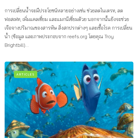
การเปลี่ยนน้ำจะมีประโยชน์หลายอย่างเช่น ช่วยลดไนเตรท, ลด
ฟอสเฟท, เพิ่มแคลเซี่ยม และแมกนีเซี่ยมด้วย นอกจากนั้นยังจะช่วย
เจือจางปริมาณของสารพิษ สิ่งสกปรกต่างๆ และเชื้อโรค การเปลี่ยน
น้ำ (ข้อมูล และภาพประกอบจาก reefs.org โดยคุณ Troy
Brightbill)…
ARTICLES