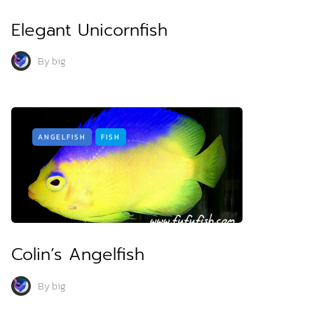
Elegant Unicornfish
By
big
ANGELFISH
FISH
Colin’s Angelfish
By
big