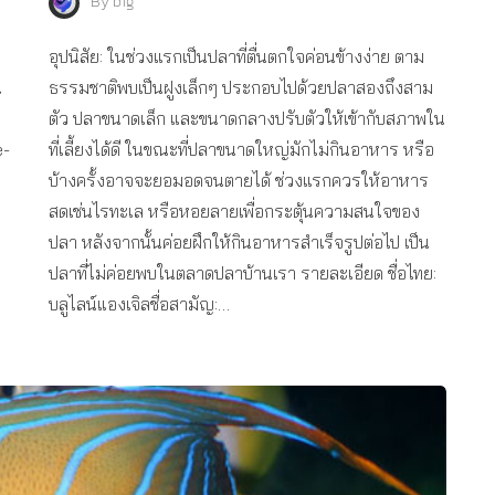
By
big
อุปนิสัย: ในช่วงแรกเป็นปลาที่ตื่นตกใจค่อนข้างง่าย ตาม
น
ธรรมชาติพบเป็นฝูงเล็กๆ ประกอบไปด้วยปลาสองถึงสาม
ตัว ปลาขนาดเล็ก และขนาดกลางปรับตัวให้เข้ากับสภาพใน
e-
ที่เลี้ยงได้ดี ในขณะที่ปลาขนาดใหญ่มักไม่กินอาหาร หรือ
บ้างครั้งอาจจะยอมอดจนตายได้ ช่วงแรกควรให้อาหาร
สดเช่นไรทะเล หรือหอยลายเพื่อกระตุ้นความสนใจของ
ปลา หลังจากนั้นค่อยฝึกให้กินอาหารสำเร็จรูปต่อไป เป็น
ปลาที่ไม่ค่อยพบในตลาดปลาบ้านเรา รายละเอียด ชื่อไทย:
บลูไลน์แองเจิลชื่อสามัญ:…