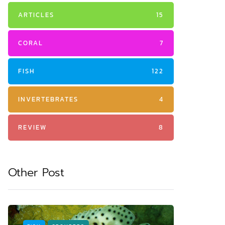
ARTICLES
15
CORAL
7
FISH
122
INVERTEBRATES
4
REVIEW
8
Other Post