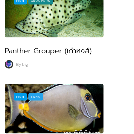
FISH
GROUPERS
Panther Grouper (เก๋าหงส์)
By
big
FISH
TANG