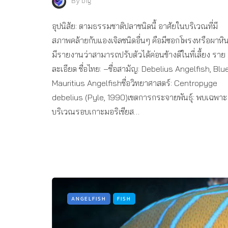
By
big
อุปนิสัย: ตามธรรมชาติปลาชนิดนี้ อาศัยในบริเวณที่มี
สภาพคล้ายกับแองเจิลชนิดอื่นๆ คือมีซอกโพรงหรือผาหิ
มีรายงานว่าสามารถปรับตัวได้ค่อนข้างดีในที่เลี้ยง ราย
ละเอียด ชื่อไทย: –ชื่อสามัญ: Debelius Angelfish, Blu
Mauritius Angelfishชื่อวิทยาศาสตร์: Centropyge
debelius (Pyle, 1990)เขตการกระจายพันธุ์: พบเฉพาะ
บริเวณรอบเกาะมอริเชียส…
ANGELFISH
FISH