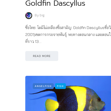
Goldfin Dascyllus
By
big
ชื่อไทย: โดมิโน่เหลืองชื่อสามัญ: Goldfin Dascyllusชื
2001)เขตการกระจายพันธุ์: พบทางตอนกลาง และตอนใต้ขอ
ที่ราว 13…
READ MORE
ANGELFISH
FISH