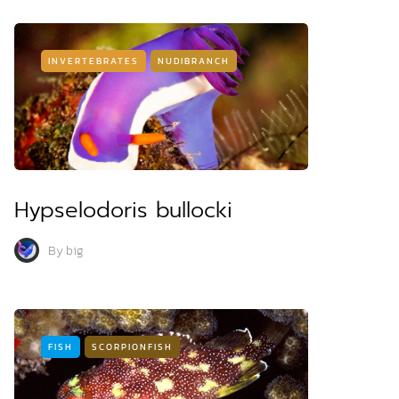
INVERTEBRATES
NUDIBRANCH
Hypselodoris bullocki
By
big
FISH
SCORPIONFISH