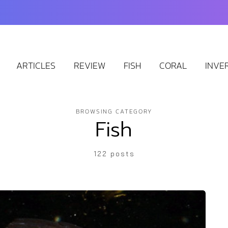
ARTICLES
REVIEW
FISH
CORAL
INVE
BROWSING CATEGORY
Fish
122 posts