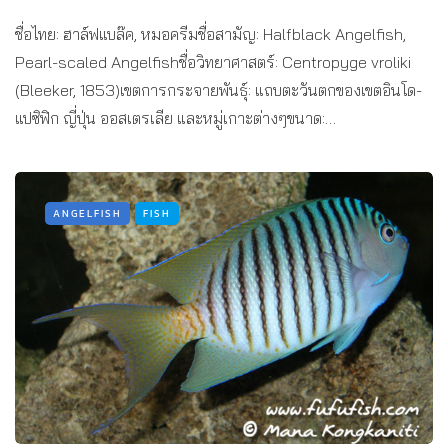
ชื่อไทย: ฮาล์ฟแบล๊ค, หมอครีมชื่อสามัญ: Halfblack Angelfish,
Pearl-scaled Angelfishชื่อวิทยาศาสตร์: Centropyge vroliki
(Bleeker, 1853)เขตการกระจายพันธุ์: แถบตะวันตกของเขตอินโด-
แปซิฟิก ญี่ปุ่น ออสเตรเลีย และหมู่เกาะต่างๆขนาด:…
ANGELFISH
FISH