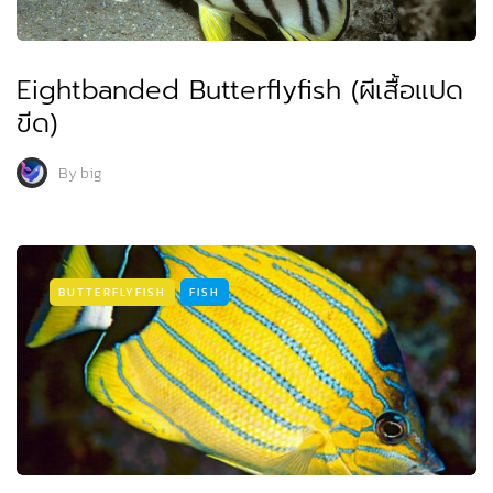
Eightbanded Butterflyfish (ผีเสื้อแปด
ขีด)
By
big
BUTTERFLYFISH
FISH