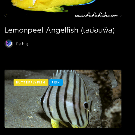
Lemonpeel Angelfish (เลม่อนพีล)
By
big
BUTTERFLYFISH
FISH