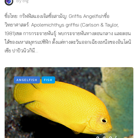
By
big
ชื่อไทย: กริฟฟิสแองเจิลชื่อสามัญ: Griffis Angelfishชื่อ
วิทยาศาสตร์: Apolemichthys griffisi (Carlson & Taylor,
1981)เขต การกระจายพันธุ์: พบกระจายพันทางตอนกลาง และตอน
ใต้ของมหาสมุทรแปซิฟิก ตั้งแต่ทางตะวันออกเฉียงเหนือของอินโดนิ
เซีย ปาปัวนิวกินี…
ANGELFISH
FISH