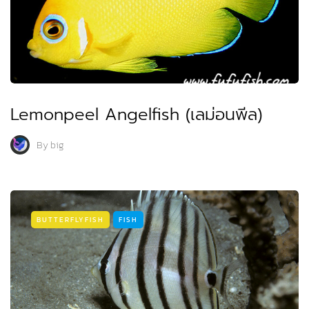
Lemonpeel Angelfish (เลม่อนพีล)
By
big
BUTTERFLYFISH
FISH