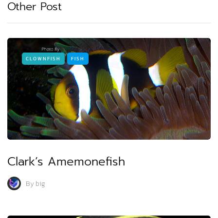
Other Post
CLOWNFISH
FISH
Clark’s Amemonefish
By
big