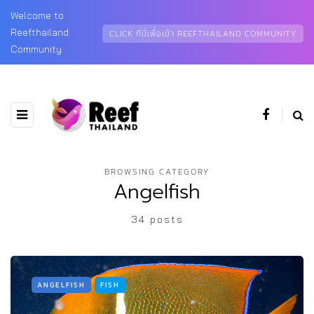
Welcome to
Reefthailand
CLICK ที่นี่เพื่อเข้า REEFTHAILAND COMMUNITY
Community
BROWSING CATEGORY
Angelfish
34 posts
ANGELFISH
FISH