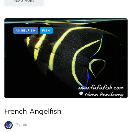
READ MORE
ANGELFISH
FISH
French Angelfish
By
big