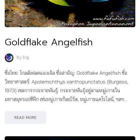
Goldflake Angelfish
By
big
ชื่อไทย: โกลด์เฟลคแองเจิล ชื่อสามัญ: Goldflake Angelfish ชื่อ
วิทยาศาสตร์: Apolemichthys xanthopunctatus (Burgess,
1973) เขตการกระจายพันธุ์: กระจายพันธุ์อยู่ตามหมู่เกาะใน
มหาสมุทรแปซิฟิก เช่นหมู่เกาะกิลเบิร์ต, หมู่เกาะแคโรไลน์, ฯลฯ…
READ MORE