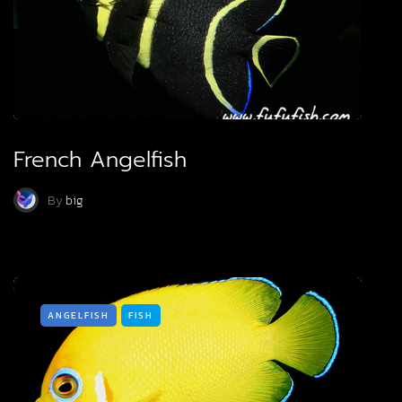
French Angelfish
By
big
ANGELFISH
FISH