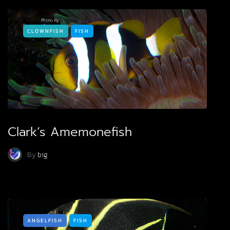
CLOWNFISH
FISH
Clark’s Amemonefish
By
big
ANGELFISH
FISH