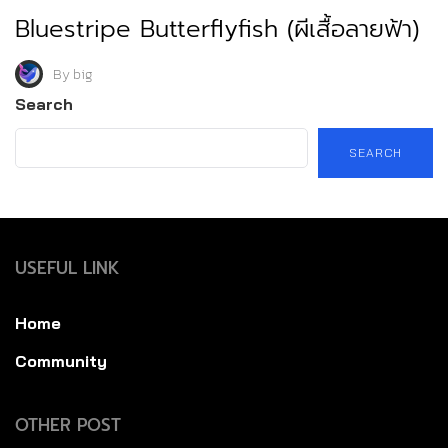
Bluestripe Butterflyfish (ผีเสื้อลายฟ้า)
By
big
Search
SEARCH
USEFUL LINK
Home
Community
OTHER POST