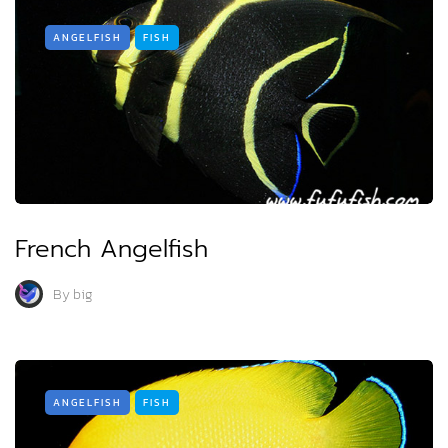
ANGELFISH
FISH
French Angelfish
By
big
ANGELFISH
FISH