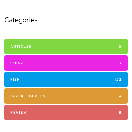
Categories
ARTICLES
15
CORAL
7
FISH
122
INVERTEBRATES
4
REVIEW
8